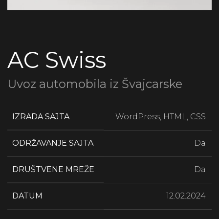
AC Swiss
Uvoz automobila iz Švajcarske
IZRADA SAJTA
WordPress, HTML, CSS
ODRŽAVANJE SAJTA
Da
DRUŠTVENE MREŽE
Da
DATUM
12.02.2024